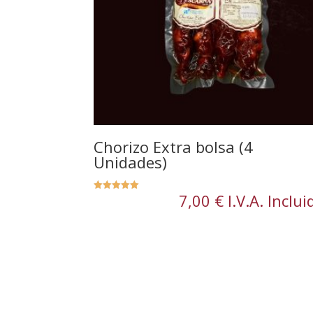
Chorizo Extra bolsa (4
Unidades)
7,00
€
I.V.A. Inclui
Valorado
con
5.00
de 5