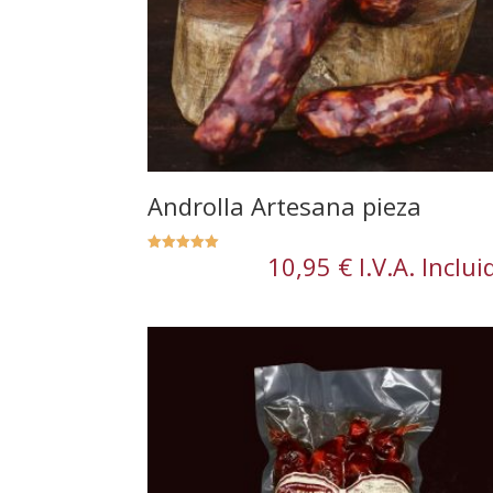
Androlla Artesana pieza
10,95
€
I.V.A. Inclui
Valorado
con
5.00
de 5